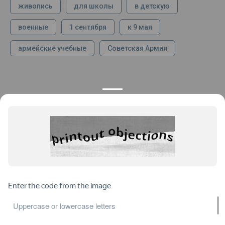
живопись
для школы
в детскую
военные
1 сентября
к 9 мая
армейские учебные
Советская Армия
КОНТАКТЫ
ПРОДУКЦИЯ
+7 925 282 34 40
Каталог
info@st-dialog.ru
Цены
Все контакты
ИНФОРМАЦИЯ
ДОКУМЕНТЫ
О нас
Публичная оферта