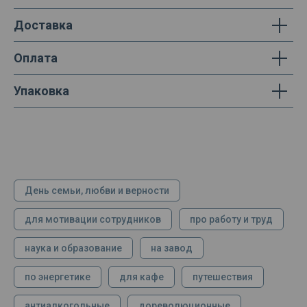
Доставка
Оплата
Упаковка
День семьи, любви и верности
для мотивации сотрудников
про работу и труд
наука и образование
на завод
по энергетике
для кафе
путешествия
антиалкогольные
дореволюционные