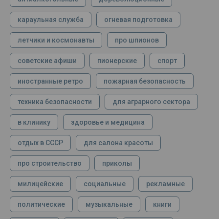
караульная служба
огневая подготовка
летчики и космонавты
про шпионов
советские афиши
пионерские
спорт
иностранные ретро
пожарная безопасность
техника безопасности
для аграрного сектора
в клинику
здоровье и медицина
отдых в СССР
для салона красоты
про строительство
приколы
милицейские
социальные
рекламные
политические
музыкальные
книги