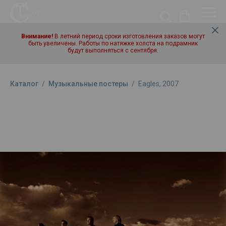
Внимание!
В летний период сроки изготовления заказов могут
быть увеличены. Работы по натяжке холста на подрамник
будут выполняться с сентября.
Каталог
/
Музыкальные постеры
/
Eagles, 2007