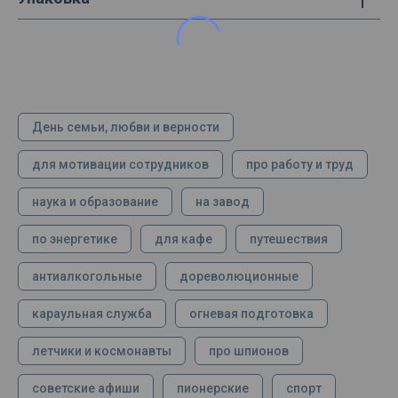
День семьи, любви и верности
для мотивации сотрудников
про работу и труд
наука и образование
на завод
по энергетике
для кафе
путешествия
антиалкогольные
дореволюционные
караульная служба
огневая подготовка
летчики и космонавты
про шпионов
советские афиши
пионерские
спорт