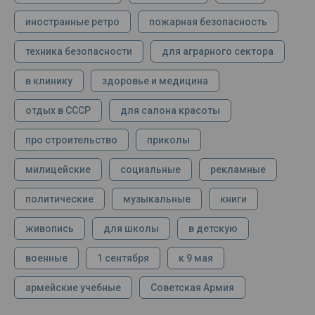
иностранные ретро
пожарная безопасность
техника безопасности
для аграрного сектора
в клинику
здоровье и медицина
отдых в СССР
для салона красоты
про строительство
приколы
милицейские
социальные
рекламные
политические
музыкальные
книги
живопись
для школы
в детскую
военные
1 сентября
к 9 мая
армейские учебные
Советская Армия