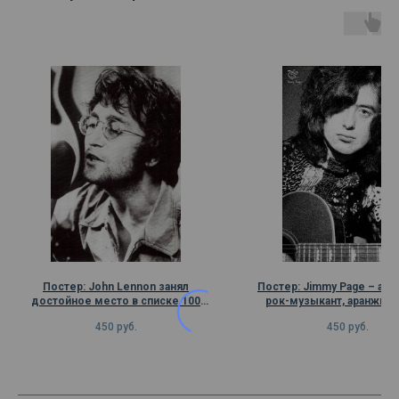
Постер: John Lennon занял
Постер: Jimmy Page – анг
достойное место в списке 100
рок-музыкант, аранжир
величайших британцев всех времен
композитор, музыкал
450
руб.
450
руб.
продюсер и виртуозный г