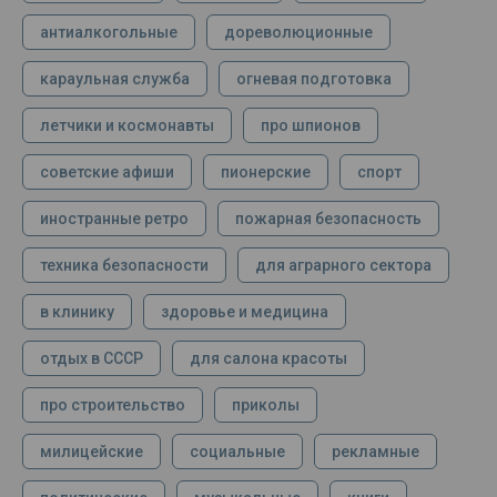
антиалкогольные
дореволюционные
караульная служба
огневая подготовка
летчики и космонавты
про шпионов
советские афиши
пионерские
спорт
иностранные ретро
пожарная безопасность
техника безопасности
для аграрного сектора
в клинику
здоровье и медицина
отдых в СССР
для салона красоты
про строительство
приколы
милицейские
социальные
рекламные