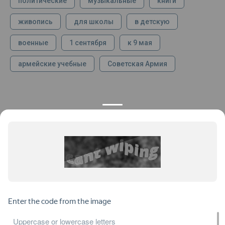
политические
музыкальные
книги
живопись
для школы
в детскую
военные
1 сентября
к 9 мая
армейские учебные
Советская Армия
КОНТАКТЫ
ПРОДУКЦИЯ
+7 925 282 34 40
Каталог
info@st-dialog.ru
Цены
Все контакты
ИНФОРМАЦИЯ
ДОКУМЕНТЫ