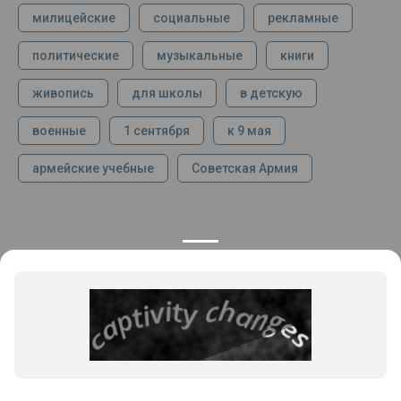
милицейские
социальные
рекламные
политические
музыкальные
книги
живопись
для школы
в детскую
военные
1 сентября
к 9 мая
армейские учебные
Советская Армия
КОНТАКТЫ
ПРОДУКЦИЯ
+7 925 282 34 40
Каталог
info@st-dialog.ru
Цены
Все контакты