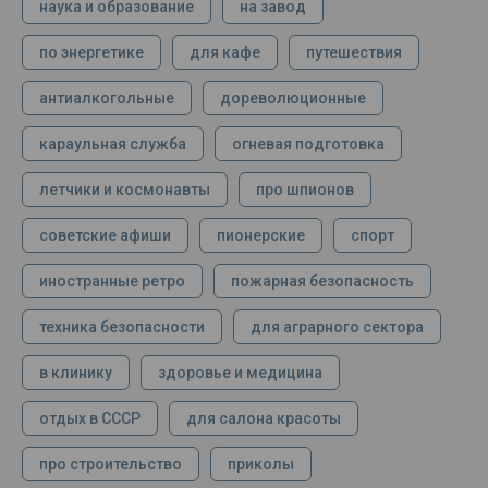
наука и образование
на завод
по энергетике
для кафе
путешествия
антиалкогольные
дореволюционные
караульная служба
огневая подготовка
летчики и космонавты
про шпионов
советские афиши
пионерские
спорт
иностранные ретро
пожарная безопасность
техника безопасности
для аграрного сектора
в клинику
здоровье и медицина
отдых в СССР
для салона красоты
про строительство
приколы