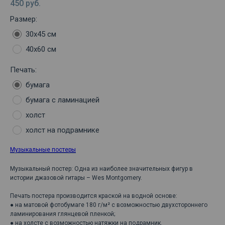
450
руб.
Размер:
30х45 см
40х60 см
Печать:
бумага
бумага с ламинацией
холст
холст на подрамнике
Музыкальные постеры
Музыкальный постер: Одна из наиболее значительных фигур в
истории джазовой гитары – Wes Montgomery.
Печать постера производится краской на водной основе:
● на матовой фотобумаге 180 г/м² с возможностью двухстороннего
ламинирования глянцевой пленкой;
● на холсте с возможностью натяжки на подрамник.