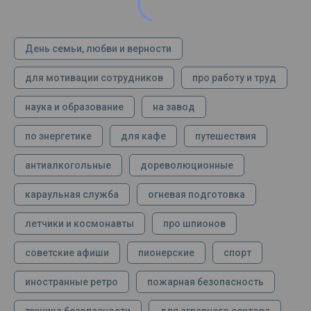
День семьи, любви и верности
для мотивации сотрудников
про работу и труд
наука и образование
на завод
по энергетике
для кафе
путешествия
антиалкогольные
дореволюционные
караульная служба
огневая подготовка
летчики и космонавты
про шпионов
советские афиши
пионерские
спорт
иностранные ретро
пожарная безопасность