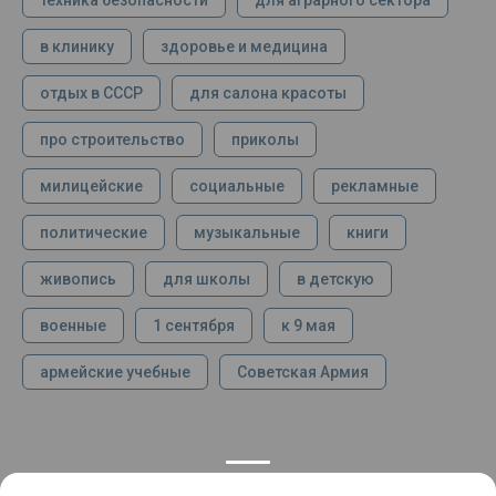
техника безопасности
для аграрного сектора
в клинику
здоровье и медицина
отдых в СССР
для салона красоты
про строительство
приколы
милицейские
социальные
рекламные
политические
музыкальные
книги
живопись
для школы
в детскую
военные
1 сентября
к 9 мая
армейские учебные
Советская Армия