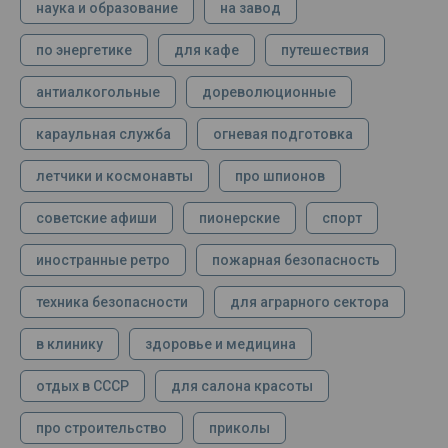
наука и образование
на завод
по энергетике
для кафе
путешествия
антиалкогольные
дореволюционные
караульная служба
огневая подготовка
летчики и космонавты
про шпионов
советские афиши
пионерские
спорт
иностранные ретро
пожарная безопасность
техника безопасности
для аграрного сектора
в клинику
здоровье и медицина
отдых в СССР
для салона красоты
про строительство
приколы