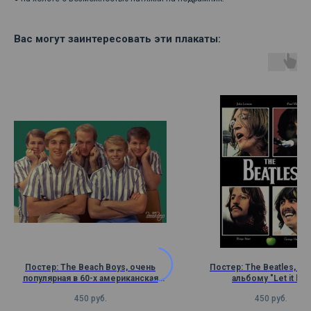
Вас могут заинтересовать эти плакаты:
Постер: Тhe Beach Boys, очень
Постер: The Beatles, пла
популярная в 60-х американская
альбому "Let it be"
поп-рок-группа
450
руб.
450
руб.