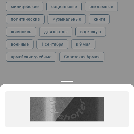
милицейские
социальные
рекламные
политические
музыкальные
книги
живопись
для школы
в детскую
военные
1 сентября
к 9 мая
армейские учебные
Советская Армия
КОНТАКТЫ
ПРОДУКЦИЯ
+7 925 282 34 40
Каталог
info@st-dialog.ru
Цены
Все контакты