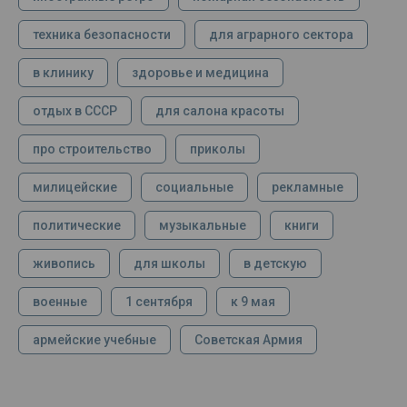
техника безопасности
для аграрного сектора
в клинику
здоровье и медицина
отдых в СССР
для салона красоты
про строительство
приколы
милицейские
социальные
рекламные
политические
музыкальные
книги
живопись
для школы
в детскую
военные
1 сентября
к 9 мая
армейские учебные
Советская Армия