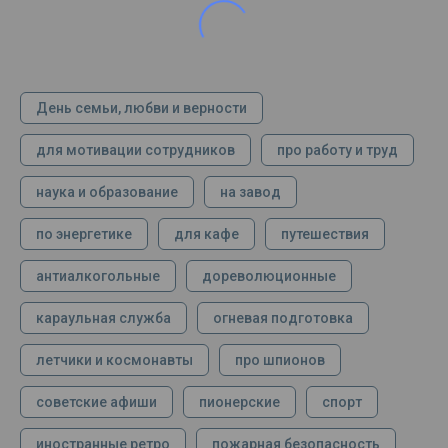
День семьи, любви и верности
для мотивации сотрудников
про работу и труд
наука и образование
на завод
по энергетике
для кафе
путешествия
антиалкогольные
дореволюционные
караульная служба
огневая подготовка
летчики и космонавты
про шпионов
советские афиши
пионерские
спорт
иностранные ретро
пожарная безопасность