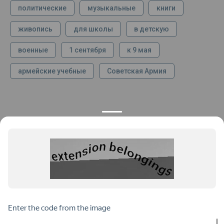
политические
музыкальные
книги
живопись
для школы
в детскую
военные
1 сентября
к 9 мая
армейские учебные
Советская Армия
КОНТАКТЫ
ПРОДУКЦИЯ
+7 925 282 34 40
Каталог
info@st-dialog.ru
Цены
Все контакты
ИНФОРМАЦИЯ
ДОКУМЕНТЫ