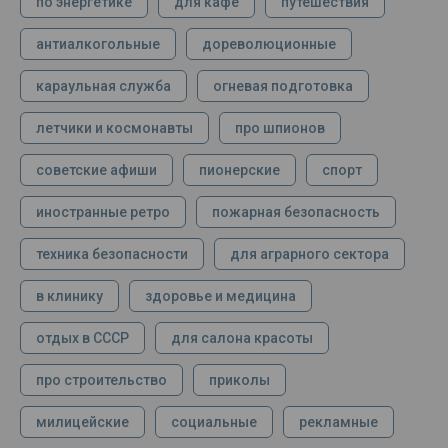
по энергетике
для кафе
путешествия
антиалкогольные
дореволюционные
караульная служба
огневая подготовка
летчики и космонавты
про шпионов
советские афиши
пионерские
спорт
иностранные ретро
пожарная безопасность
техника безопасности
для аграрного сектора
в клинику
здоровье и медицина
отдых в СССР
для салона красоты
про строительство
приколы
милицейские
социальные
рекламные