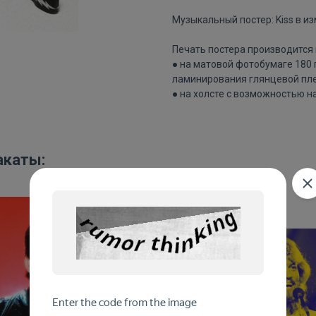
Музыкальный постер: Kiss в и
Печать постера производится 
● на матовой фотобумаге 180
ламинирования глянцевой пле
● на холсте с возможностью н
акаты: