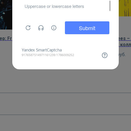
ер: Freddie времен альбома
Постер: Bee Gees –
"The Game"
самых успешных колл
истории музыкальной
450
руб.
450
руб.