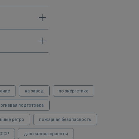
вание
на завод
по энергетике
огневая подготовка
нные ретро
пожарная безопасность
СССР
для салона красоты