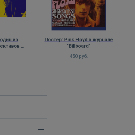
 один из
Постер: Pink Floyd в журнале
ективов в
"Billboard"
 индустрии
450
руб.