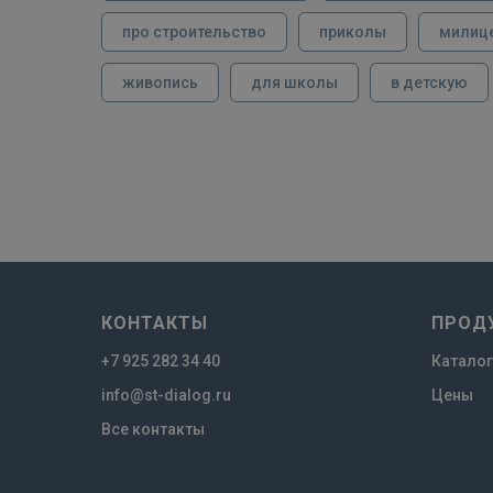
про строительство
приколы
милиц
живопись
для школы
в детскую
КОНТАКТЫ
ПРОД
+7 925 282 34 40
Каталог
info@st-dialog.ru
Цены
Все контакты