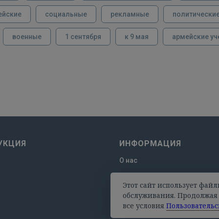
ейские
социальные
рекламные
политически
военные
1 сентября
к 9 мая
армейские уч
УКЦИЯ
ИНФОРМАЦИЯ
О нас
Отзывы
Этот сайт использует файл
Оплата и доставка
обслуживания. Продолжая 
все условия
Пользовательс