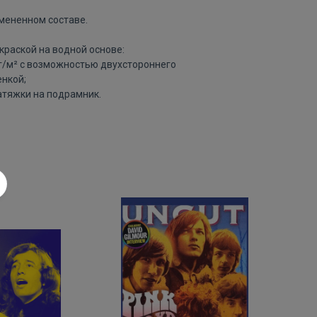
змененном составе.
краской на водной основе:
 г/м² с возможностью двухстороннего
нкой;
атяжки на подрамник.