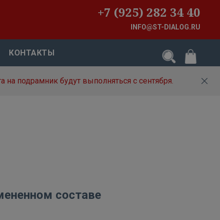
+7 (925) 282 34 40
INFO@ST-DIALOG.RU
КОНТАКТЫ
а на подрамник будут выполняться с сентября.
змененном составе