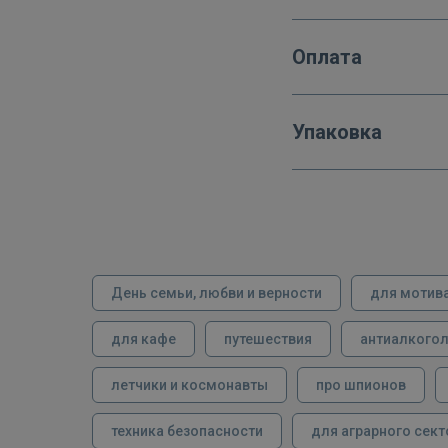
Оплата
Упаковка
День семьи, любви и верности
для мотив
для кафе
путешествия
антиалкого
летчики и космонавты
про шпионов
техника безопасности
для аграрного сект