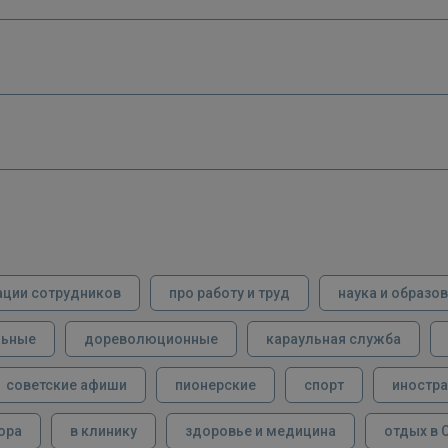
ации сотрудников
про работу и труд
наука и образо
льные
дореволюционные
караульная служба
советские афиши
пионерские
спорт
иностра
ора
в клинику
здоровье и медицина
отдых в 