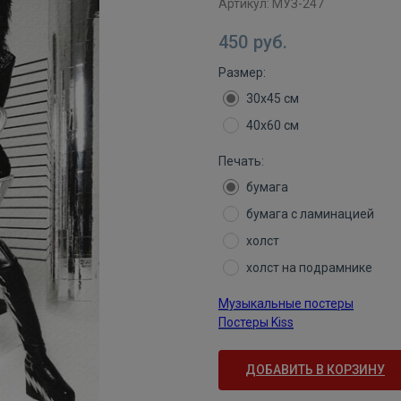
Артикул:
МУЗ-247
450
руб.
Размер:
30х45 см
40х60 см
Печать:
бумага
бумага с ламинацией
холст
холст на подрамнике
Музыкальные постеры
Постеры Kiss
ДОБАВИТЬ В КОРЗИНУ