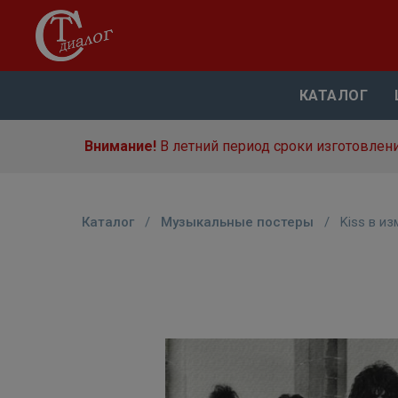
КАТАЛОГ
Внимание!
В летний период сроки изготовлени
Каталог
/
Музыкальные постеры
/
Kiss в и