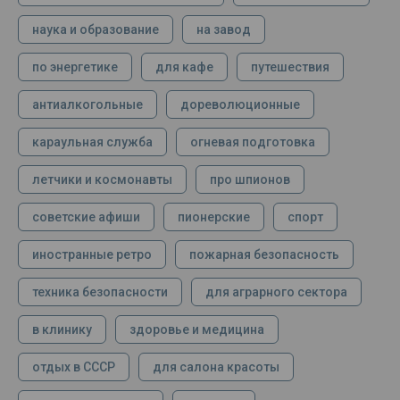
наука и образование
на завод
по энергетике
для кафе
путешествия
антиалкогольные
дореволюционные
караульная служба
огневая подготовка
летчики и космонавты
про шпионов
советские афиши
пионерские
спорт
иностранные ретро
пожарная безопасность
техника безопасности
для аграрного сектора
в клинику
здоровье и медицина
отдых в СССР
для салона красоты