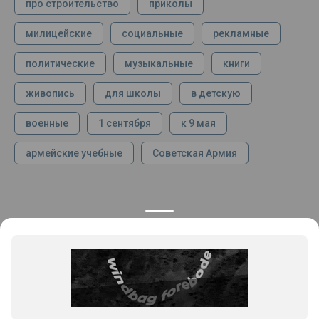
про строительство
приколы
милицейские
социальные
рекламные
политические
музыкальные
книги
живопись
для школы
в детскую
военные
1 сентября
к 9 мая
армейские учебные
Советская Армия
КОНТАКТЫ
ПРОДУКЦИЯ
+7 925 282 34 40
Каталог
info@st-dialog.ru
Цены