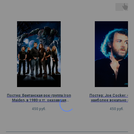
Постер: Британская рок-группа Iron
Постер: Joe Cocker – о
Maiden, в 1980-х гг. оказавшая
наиболее вокально си
значительное влияние на развитие
исполнителей британско
450
руб.
450
руб.
металла
сцены