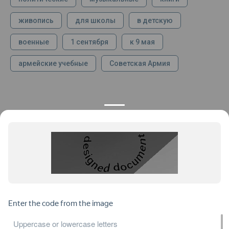
живопись
для школы
в детскую
военные
1 сентября
к 9 мая
армейские учебные
Советская Армия
КОНТАКТЫ
ПРОДУКЦИЯ
+7 925 282 34 40
Каталог
info@st-dialog.ru
Цены
Все контакты
ИНФОРМАЦИЯ
ДОКУМЕНТЫ