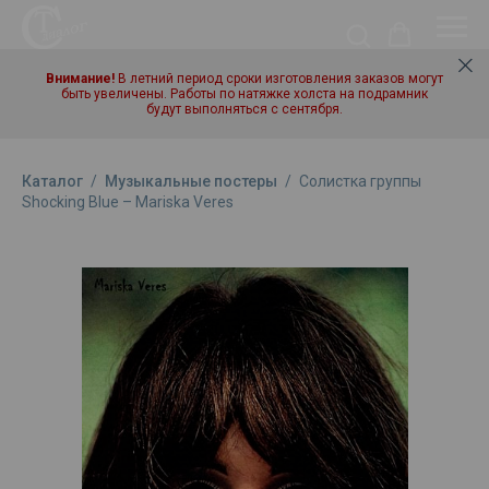
Внимание!
В летний период сроки изготовления заказов могут
быть увеличены. Работы по натяжке холста на подрамник
будут выполняться с сентября.
Каталог
/
Музыкальные постеры
/
Солистка группы
Shocking Blue – Mariska Veres