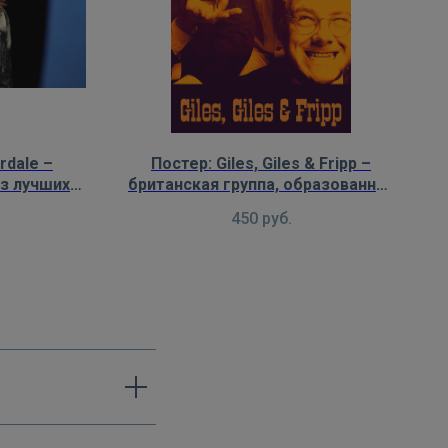
rdale –
Постер: Giles, Giles & Fripp –
з лучших
британская группа, образованная
ыке, с
1967 году, предтеча King Crimson
450
руб.
м