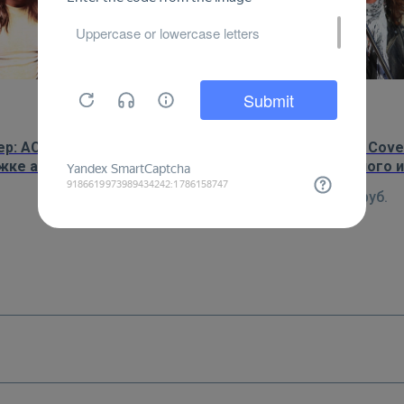
ер: AC/DC – изображение на
Постер: David Cove
ке альбома Highway to Hell
обладатель одного и
голосов в рок-муз
450
руб.
450
руб.
микрофоно