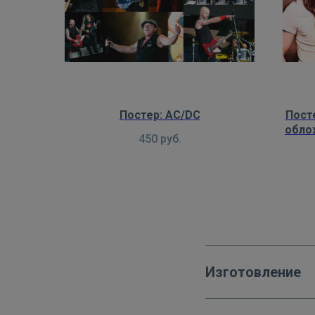
Постер: AC/DC
Пост
облож
450
руб.
Изготовление