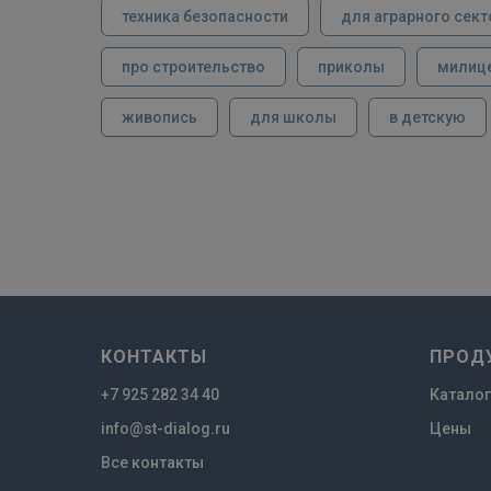
техника безопасности
для аграрного сект
про строительство
приколы
милиц
живопись
для школы
в детскую
КОНТАКТЫ
ПРОД
+7 925 282 34 40
Каталог
info@st-dialog.ru
Цены
Все контакты