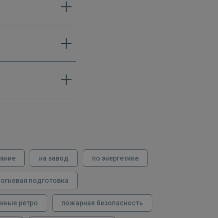
вание
на завод
по энергетике
огневая подготовка
нные ретро
пожарная безопасность