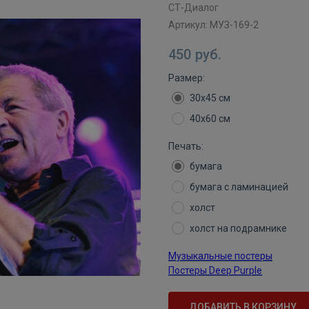
СТ-Диалог
Артикул:
МУЗ-169-2
450
руб.
Размер:
30х45 см
40х60 см
Печать:
бумага
бумага с ламинацией
холст
холст на подрамнике
Музыкальные постеры
Постеры Deep Purple
ДОБАВИТЬ В КОРЗИНУ