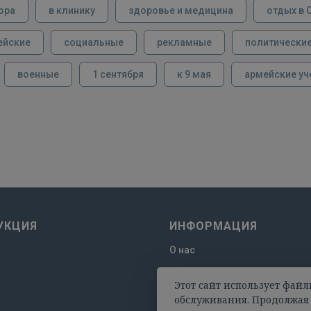
ора
в клинику
здоровье и медицина
отдых в 
ейские
социальные
рекламные
политически
военные
1 сентября
к 9 мая
армейские уч
УКЦИЯ
ИНФОРМАЦИЯ
О нас
Отзывы
Этот сайт использует файл
Оплата и доставка
обслуживания. Продолжая 