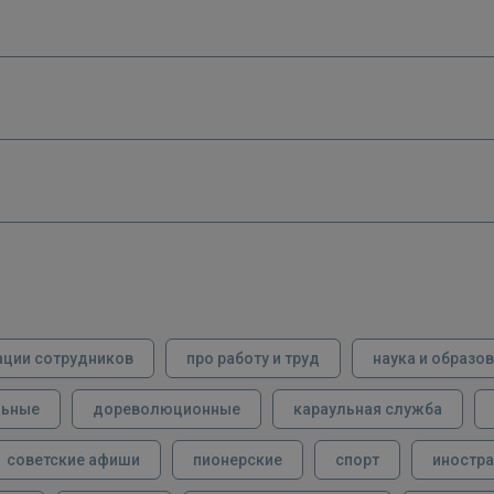
ации сотрудников
про работу и труд
наука и образо
льные
дореволюционные
караульная служба
советские афиши
пионерские
спорт
иностра