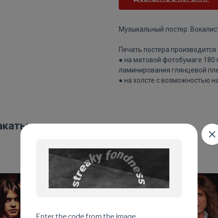
Музыкальный постер: Вокалист 
Печать постера производится 
● на матовой фотобумаге 180
ламинирования глянцевой пле
● на холсте с возможностью н
акаты: