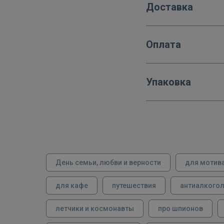
Доставка
Оплата
Упаковка
День семьи, любви и верности
для мотив
для кафе
путешествия
антиалкого
летчики и космонавты
про шпионов