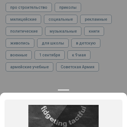
про строительство
приколы
милицейские
социальные
рекламные
политические
музыкальные
книги
живопись
для школы
в детскую
военные
1 сентября
к 9 мая
армейские учебные
Советская Армия
КОНТАКТЫ
ПРОДУКЦИЯ
+7 925 282 34 40
Каталог