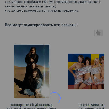
● на матовой фотобумаге 180 г/м² с возможностью двухстороннего
ламинирования глянцевой пленкой;
● на холсте с возможностью натяжки на подрамник.
Вас могут заинтересовать эти плакаты:
Постер: Pink Floyd во время
Постер: ABBA на фо
съемок фильма-концерта "Live at
национального флаг