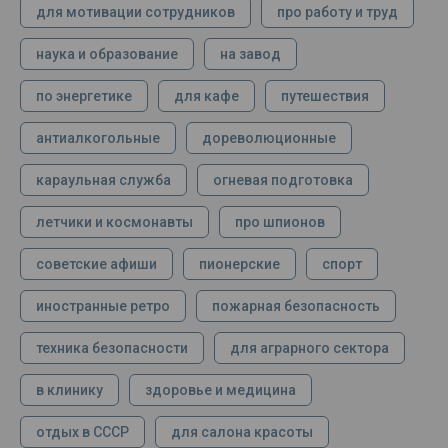
для мотивации сотрудников
про работу и труд
наука и образование
на завод
по энергетике
для кафе
путешествия
антиалкогольные
дореволюционные
караульная служба
огневая подготовка
летчики и космонавты
про шпионов
советские афиши
пионерские
спорт
иностранные ретро
пожарная безопасность
техника безопасности
для аграрного сектора
в клинику
здоровье и медицина
отдых в СССР
для салона красоты