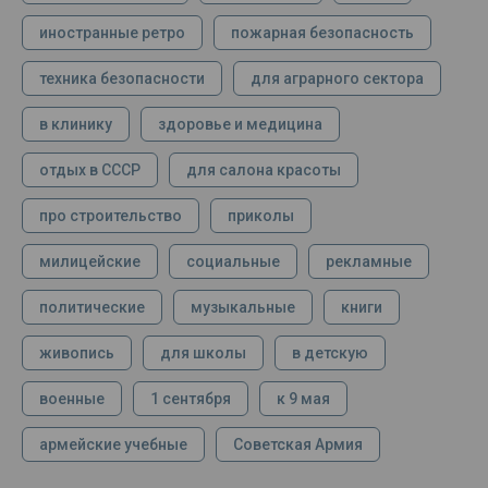
иностранные ретро
пожарная безопасность
техника безопасности
для аграрного сектора
в клинику
здоровье и медицина
отдых в СССР
для салона красоты
про строительство
приколы
милицейские
социальные
рекламные
политические
музыкальные
книги
живопись
для школы
в детскую
военные
1 сентября
к 9 мая
армейские учебные
Советская Армия