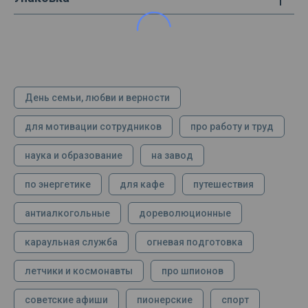
День семьи, любви и верности
для мотивации сотрудников
про работу и труд
наука и образование
на завод
по энергетике
для кафе
путешествия
антиалкогольные
дореволюционные
караульная служба
огневая подготовка
летчики и космонавты
про шпионов
советские афиши
пионерские
спорт