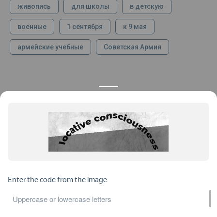
живопись
для школы
в детскую
военные
1 сентября
к 9 мая
армейские учебные
Советская Армия
КОНТАКТЫ
ПРОДУКЦИЯ
+7 925 282 34 40
Каталог
info@st-dialog.ru
Цены
Все контакты
ИНФОРМАЦИЯ
ДОКУМЕНТЫ
О нас
Публичная оферта