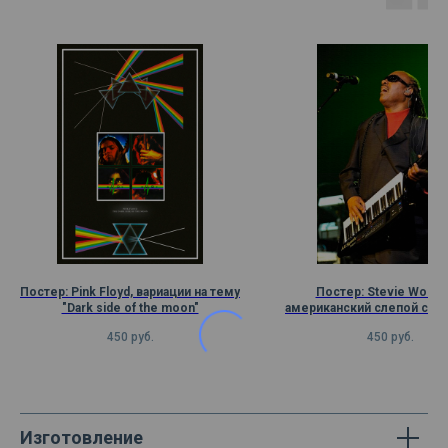
Постер: Pink Floyd, вариации на тему
Постер: Stevie Wonde
"Dark side of the moon"
американский слепой соул
композитор и пиани
450
руб.
450
руб.
Изготовление