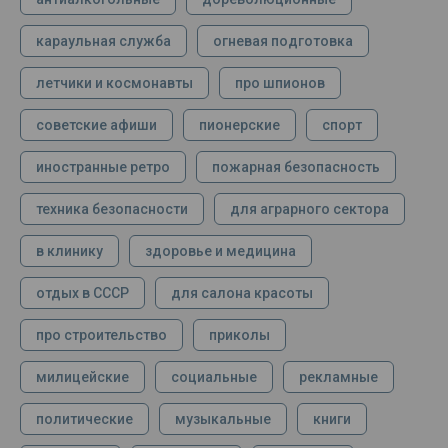
караульная служба
огневая подготовка
летчики и космонавты
про шпионов
советские афиши
пионерские
спорт
иностранные ретро
пожарная безопасность
техника безопасности
для аграрного сектора
в клинику
здоровье и медицина
отдых в СССР
для салона красоты
про строительство
приколы
милицейские
социальные
рекламные
политические
музыкальные
книги