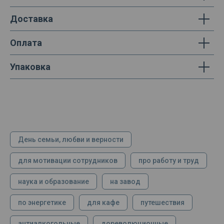
Доставка
Оплата
Упаковка
День семьи, любви и верности
для мотивации сотрудников
про работу и труд
наука и образование
на завод
по энергетике
для кафе
путешествия
антиалкогольные
дореволюционные