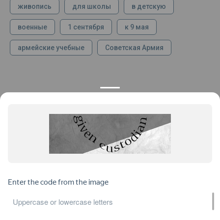
живопись
для школы
в детскую
военные
1 сентября
к 9 мая
армейские учебные
Советская Армия
КОНТАКТЫ
ПРОДУКЦИЯ
+7 925 282 34 40
Каталог
info@st-dialog.ru
Цены
Все контакты
ИНФОРМАЦИЯ
ДОКУМЕНТЫ
О нас
Публичная оферта