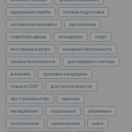
караульная служба
огневая подготовка
летчики и космонавты
про шпионов
советские афиши
пионерские
спорт
иностранные ретро
пожарная безопасность
техника безопасности
для аграрного сектора
в клинику
здоровье и медицина
отдых в СССР
для салона красоты
про строительство
приколы
милицейские
социальные
рекламные
политические
музыкальные
книги