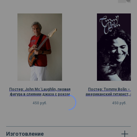
Постер: John Mc`Laughlin, первая
Постер: Tommy Bolin – ку
фигура в слиянии джаза с роком
американский гитарист, ав
450
руб.
450
руб.
Изготовление