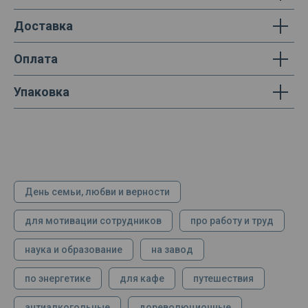
Доставка
Оплата
Упаковка
День семьи, любви и верности
для мотивации сотрудников
про работу и труд
наука и образование
на завод
по энергетике
для кафе
путешествия
антиалкогольные
дореволюционные